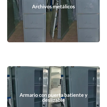
VER MAS
Archivos metálicos
Archivos metálicos
VER MAS
Armario con puerta batiente y
deslizable
deslizable